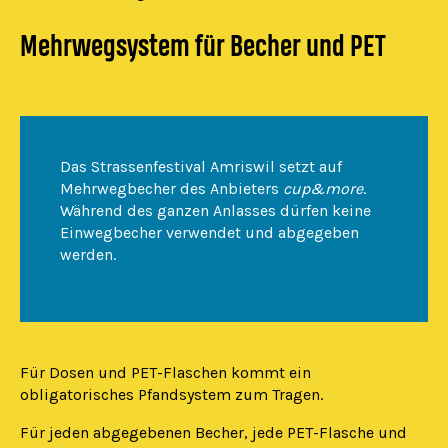
Mehrwegsystem für Becher und PET
Das Strassenfestival Amriswil setzt auf
Mehrwegbecher des Anbieters
cup&more
.
Während des ganzen Anlasses dürfen keine
Einwegbecher verwendet und abgegeben
werden.
Für Dosen und PET-Flaschen kommt ein
obligatorisches Pfandsystem zum Tragen.
Für jeden abgegebenen Becher, jede PET-Flasche und