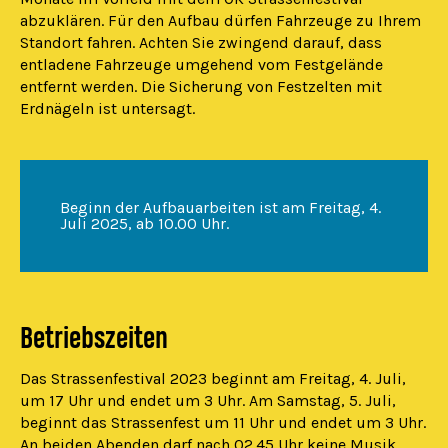
abzuklären. Für den Aufbau dürfen Fahrzeuge zu Ihrem
Standort fahren. Achten Sie zwingend darauf, dass
entladene Fahrzeuge umgehend vom Festgelände
entfernt werden. Die Sicherung von Festzelten mit
Erdnägeln ist untersagt.
Beginn der Aufbauarbeiten ist am Freitag, 4.
Juli 2025, ab 10.00 Uhr.
Betriebszeiten
Das Strassenfestival 2023 beginnt am Freitag, 4. Juli,
um 17 Uhr und endet um 3 Uhr. Am Samstag, 5. Juli,
beginnt das Strassenfest um 11 Uhr und endet um 3 Uhr.
An beiden Abenden darf nach 02.45 Uhr keine Musik