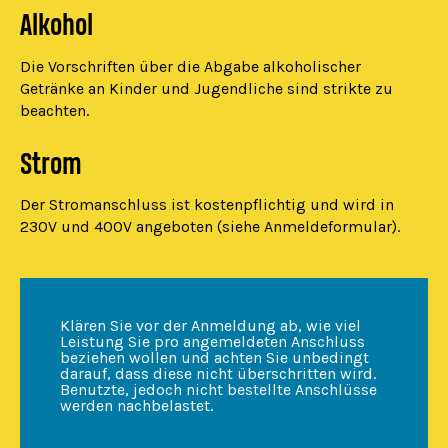
Alkohol
Die Vorschriften über die Abgabe alkoholischer
Getränke an Kinder und Jugendliche sind strikte zu
beachten.
Strom
Der Stromanschluss ist kostenpflichtig und wird in
230V und 400V angeboten (siehe Anmeldeformular).
Klären Sie vor der Anmeldung ab, wie viel
Leistung Sie pro angemeldeten Anschluss
beziehen wollen und achten Sie unbedingt
darauf, dass diese nicht überschritten wird.
Benutzte, jedoch nicht bestellte Anschlüsse
werden nachbelastet.